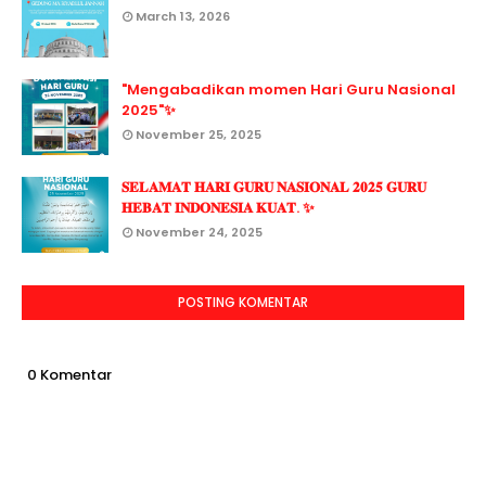
March 13, 2026
"Mengabadikan momen Hari Guru Nasional
2025"✨
November 25, 2025
𝐒𝐄𝐋𝐀𝐌𝐀𝐓 𝐇𝐀𝐑𝐈 𝐆𝐔𝐑𝐔 𝐍𝐀𝐒𝐈𝐎𝐍𝐀𝐋 𝟐𝟎𝟐𝟓 𝐆𝐔𝐑𝐔
𝐇𝐄𝐁𝐀𝐓 𝐈𝐍𝐃𝐎𝐍𝐄𝐒𝐈𝐀 𝐊𝐔𝐀𝐓. ✨
November 24, 2025
POSTING KOMENTAR
0 Komentar