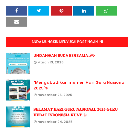
ANDA MUNGKIN MENYUKAI POSTINGAN INI
UNDANGAN BUKA BERSAMA🌙✨
March 13, 2026
"Mengabadikan momen Hari Guru Nasional
2025"✨
November 25, 2025
𝐒𝐄𝐋𝐀𝐌𝐀𝐓 𝐇𝐀𝐑𝐈 𝐆𝐔𝐑𝐔 𝐍𝐀𝐒𝐈𝐎𝐍𝐀𝐋 𝟐𝟎𝟐𝟓 𝐆𝐔𝐑𝐔
𝐇𝐄𝐁𝐀𝐓 𝐈𝐍𝐃𝐎𝐍𝐄𝐒𝐈𝐀 𝐊𝐔𝐀𝐓. ✨
November 24, 2025